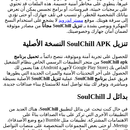
غيرها، ينطوي على مخاطر أمنية جسيمة. هذه الملفات قد تحتوي
على برمجيات خبيثة، فيروسات، أو برامج تجسس يمكن أن تعرض
بياناتك الشخصية للخطر، أو تتسبب في تلف جهازك، أو حتى تؤدي
إلى سرقة هويتك. موقع
مستر اندرويد
لا يشجع على استخدام النسخ
المهكرة ويوصي بشدة بـ
تنزيل SoulChill مجاناً
من مصادر موثوقة
لضمان أمان جهازك وخصوصيتك.
تنزيل SoulChill APK النسخة الأصلية
للحصول على تجربة آمنة وموثوقة، ننصح دائماً بـ
تحميل برنامج
SoulChill apk
من متجر التطبيقات الرسمي الخاص بنظام التشغيل
الخاص بك (Google Play Store لأجهزة Android). هذا يضمن لك
الحصول على آخر التحديثات الأمنية والميزات الجديدة التي يطورها
فريق عمل
برنامج SoulChill
. عملية
تنزيل SoulChill
الأصلية بسيطة
ومباشرة، وتوفر لك بيئة تواصل آمنة للاستمتاع ببناء صداقات جديدة.
بدائل لـ SoulChill
في حال كنت تبحث عن بدائل لتطبيق
SoulChill
، هناك العديد من
التطبيقات الأخرى التي تركز على بناء الصداقات بناءً على
الاهتمامات المشتركة. تطبيقات مثل Bumble (مع وضع الأصدقاء)،
Meetup، أو حتى بعض المجموعات المتخصصة على منصات التواصل