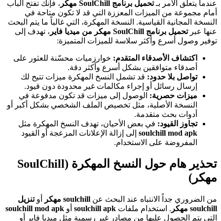
عندما يتعلق الأمر بـ
تحميل برنامج SoulChill مهكر
، فإنك تفتح الباب
أمام مجموعة من الميزات المعززة التي قد لا تكون متاحة في
النسخة المجانية القياسية. النسخة المهكرة، التي غالباً ما يتم البحث
عنها عبر
تحميل برنامج SoulChill مهكر من ميديا فاير
، تهدف إلى
توفير وصول أسرع وأكثر سلاسة للميزات المتميزة:
اكتشاف الأصدقاء المتقدم:
خوارزميات محسّنة للعثور على
أصدقاء متوافقين بشكل أسرع وأكثر دقة.
تواصل بلا حدود:
قد تشمل النسخ المهكرة ميزات تتيح لك
إرسال رسائل أو إجراء مكالمات غير محدودة دون قيود.
ميزات حصرية:
الوصول إلى ميزات قد تكون مدفوعة في
النسخة الأصلية، مثل تخصيص الملف الشخصي بشكل أكبر أو
أدوات بحث متقدمة.
تجاوز القيود:
في بعض الأحيان، تهدف النسخ المهكرة مثل
soulchill mod apk
إلى إزالة الإعلانات المزعجة أو القيود
المفروضة على الاستخدام.
تحذير هام حول النسخ المهكرة (SoulChill
مهكر)
من الضروري جداً الانتباه عند البحث عن
soulchill مهكر
أو
تنزيل
soulchill مهكر
. استخدام ملفات
soulchill apk
أو
soulchill mod apk
التي يتم الحصول عليها من مصادر غير رسمية مثل ميديا فاير أو