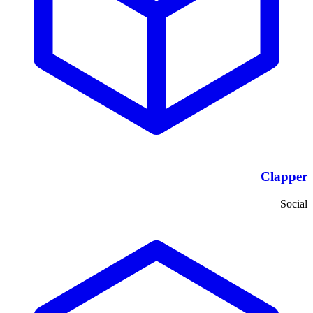
Clapper
Social