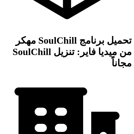
تحميل برنامج SoulChill مهكر
من ميديا فاير: تنزيل SoulChill
مجاناً