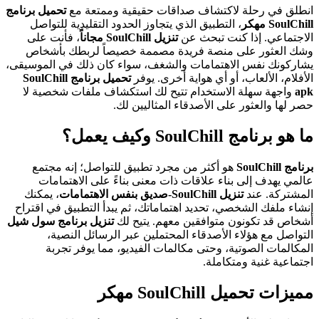
انطلق في رحلة لاكتشاف صداقات حقيقية وممتعة مع
تحميل برنامج
SoulChill مهكر
، التطبيق الذي يتجاوز الحدود التقليدية للتواصل
الاجتماعي. إذا كنت تبحث عن
تنزيل SoulChill مجاناً
، فأنت على
وشك العثور على منصة فريدة مصممة خصيصاً لربطك بأشخاص
يشاركونك نفس الاهتمامات والشغف، سواء كان ذلك في الموسيقى،
الأفلام، الألعاب، أو أي هواية أخرى. يوفر
تحميل برنامج SoulChill
apk
واجهة سهلة الاستخدام تتيح لك استكشاف ملفات شخصية لا
حصر لها والعثور على الأصدقاء المثاليين لك.
ما هو برنامج SoulChill وكيف يعمل؟
برنامج SoulChill
هو أكثر من مجرد تطبيق للتواصل؛ إنه مجتمع
عالمي يهدف إلى بناء علاقات ذات معنى بناءً على الاهتمامات
المشتركة. عند
تنزيل SoulChill-صديق بنفس الاهتمامات
، يمكنك
إنشاء ملفك الشخصي، تحديد اهتماماتك، ثم يبدأ التطبيق في اقتراح
أشخاص قد تكونون متوافقين معهم. يتيح لك
تنزيل برنامج سول شيل
التواصل مع هؤلاء الأصدقاء المحتملين عبر الرسائل النصية،
المكالمات الصوتية، وحتى مكالمات الفيديو، مما يوفر تجربة
اجتماعية غنية ومتكاملة.
مميزات تحميل SoulChill مهكر