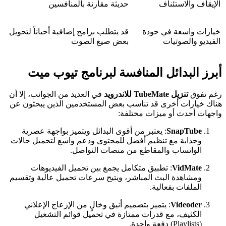
الإيقاف والاستئناف
حديثة مقارنة بالمنافسين
خيارات واسعة في جودة
قد يتطلب برامج إضافية أحياناً لتحويل
الفيديو والصوتيات
بعض صيغ الصوت
أبرز البدائل المنافسة لبرنامج تيوب ميت
رغم تفوق
تنزيل TubeMate للاندرويد
في العديد من الجوانب، إلا أن
هناك خيارات أخرى قد تناسب بعض المستخدمين الذين يبحثون عن
واجهات أحدث أو ميزات مختلفة:
SnapTube
: يعتبر من أقوى البدائل ويتميز بواجهة عصرية
وجذابة مع تنظيم أفضل للمحتوى ودعم واسع لتحميل حالات
الواتساب والمقاطع من منصات التواصل.
VidMate
: تطبيق متكامل يجمع بين تحميل الفيديوهات
ومشاهدة البث المباشر، ويتيح سرعات تحميل عالية وتقسيم
الملفات بفعالية.
Videoder
: يتميز بتصميم أنيق وخالٍ من الإزعاج الإعلاني
الكثيف، مع قدرات ممتازة في تحميل قوائم التشغيل
(Playlists) دفعة واحدة.