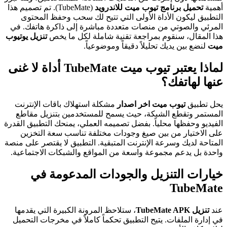
أهمية
تحميل برنامج تيوب ميت للاندرويد
(TubeMate). تم تصميم هذا
التطبيق ليكون الأداة الأولى التي تتيح لك سحب وحفظ المحتوى
المرئي والصوتي من منصات متعددة مباشرة إلى ذاكرة هاتفك. في
هذا المقال، سنقوم بمراجعة تقنية شاملة لكل ما يخص
تنزيل يوتيوب
ميت
لنضع بين يديك تحليلاً دقيقاً وموضوعياً.
لماذا يعتبر تيوب ميت TubeMate أداة لا غنى
عنها لهاتفك؟
يحل تطبيق
تيوب ميت اخر اصدار
مشكلة استهلاك باقات الإنترنت
المستمر وتقطع الشبكة، حيث يسمح للمستخدمين بتنزيل مقاطع
الفيديو وحفظها محلياً. بفضل تصميمه العملي، يمنحك التطبيق القدرة
على الاختيار من بين صيغ وجودات مختلفة تناسب سعة التخزين
المتاحة لديك وسرعة الإنترنت المتبقية. التطبيق لا يقتصر على منصة
واحدة بل يدعم مجموعة واسعة من المواقع والشبكات الاجتماعية.
خيارات التنزيل والجودات المدعومة في
TubeMate
عند
تنزيل TubeMate APK
، ستلاحظ المرونة الكبيرة التي يقدمها
في إدارة الملفات. يتيح التطبيق تحكماً كاملاً في مخرجات التحميل