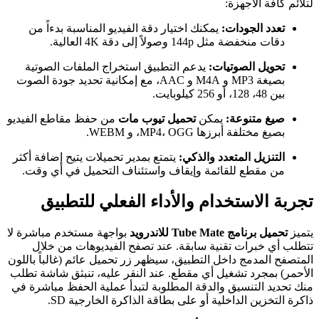
لتلائم كافة الأجهزة:
تعدد الجودات:
يمكنك اختيار دقة الفيديو المناسبة بدءاً من
دقات منخفضة مثل 144p وصولاً إلى دقة 4K العالية.
تحويل الصوتيات:
يدعم التطبيق استخراج الملفات الصوتية
بصيغة MP3 و M4A و AAC، مع إمكانية تحديد جودة الصوت
بين 48، 128، أو 256 كيلوبايت.
صيغ متنوعة:
يمكن
تحميل تيوب مات
من حفظ مقاطع الفيديو
بصيغ مختلفة أبرزها MP4، OGG، و WEBM.
التنزيل المتعدد والذكي:
يتمتع بمدير تحميلات يتيح إضافة أكثر
من مقطع للقائمة وإيقاف واستئناف التحميل في أي وقت.
تجربة الاستخدام والأداء الفعلي للتطبيق
يتميز
تحميل برنامج Tube Mate للاندرويد
بواجهة مستخدم مباشرة لا
تتطلب أي خبرات تقنية سابقة. عند تصفح الفيديوهات من خلال
المتصفح المدمج داخل التطبيق، سيظهر زر تحميل عائم (غالباً باللون
الأحمر) بمجرد تشغيل أي مقطع. عند النقر عليه، تنبثق شاشة تطلب
منك تحديد التنسيق والدقة المطلوبة لتبدأ عملية الحفظ مباشرة في
ذاكرة التخزين الداخلية أو على بطاقة الذاكرة الخارجية SD.