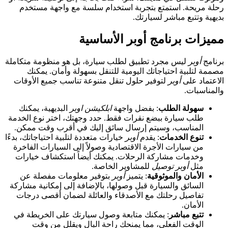
رحلة مريحة. استمتع بتجربة استخدام سلسة مع واجهة مستخدم
بديهية وتتبع مباشر لسيارتك.
مميزات برنامج أوبر الأساسية
برنامج
أوبر
ليس مجرد تطبيق لطلب سيارة، بل هو منظومة متكاملة
مصممة لتلبية احتياجاتك اليومية للتنقل بسهولة وأمان. يمكنك
الاعتماد على
أوبر
لتوفير حلول تنقل متنوعة تناسب جميع الأوقات
والمناسبات.
سهولة الطلب
: بفضل واجهة
ابلكيشن اوبر
البديهية، يمكنك
طلب سيارة ببضع نقرات فقط. حدد وجهتك، اختر نوع الخدمة
المناسب، وسيتم إرسال سائق إليك في أقرب وقت ممكن.
تنوع الخدمات
: يقدم
أوبر
خيارات متعددة لتلبية احتياجاتك، بدءًا
من سيارات الأجرة الاقتصادية وصولاً إلى السيارات الفاخرة
وخدمات مشاركة الرحلات. يمكنك أيضاً استكشاف خيارات
مثل
أوبر توصيل
للمشاوير الخاصة.
الأمان والموثوقية
: يتميز
أوبر
بتوفير معلومات مفصلة عن
السائق والسيارة قبل وصولها، بالإضافة إلى إمكانية مشاركة
تفاصيل رحلتك مع الأصدقاء والعائلة لضمان أقصى درجات
الأمان.
تتبع مباشر
: يمكنك متابعة وصول سيارتك على الخريطة في
الوقت الفعلي، مما يمنحك راحة البال ويقلل من وقت