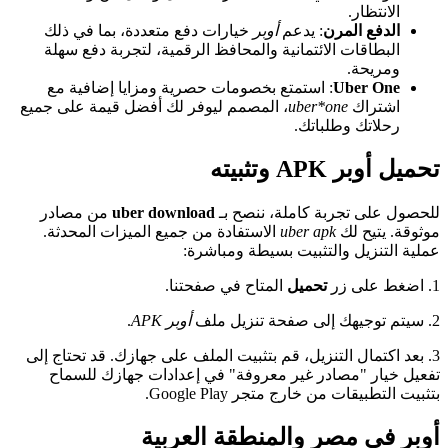
الانتظار.
الدفع المرن
: يدعم
أوبر
خيارات دفع متعددة، بما في ذلك
البطاقات الائتمانية والمحافظ الرقمية، لتجربة دفع سهلة
ومريحة.
Uber One
: استمتع بخصومات حصرية ومزايا إضافية مع
اشتراك
uber*one
، المصمم ليوفر لك أفضل قيمة على جميع
رحلاتك وطلباتك.
تحميل أوبر APK وتثبيته
للحصول على تجربة كاملة، ننصح بـ
uber download
من مصادر
موثوقة. يتيح لك
uber apk
الاستفادة من جميع الميزات المحدثة.
عملية التنزيل والتثبيت بسيطة ومباشرة:
1. اضغط على زر
تحميل
المتاح في صفحتنا.
2. سيتم توجيهك إلى صفحة تنزيل ملف
أوبر APK
.
3. بعد اكتمال التنزيل، قم بتثبيت الملف على جهازك. قد تحتاج إلى
تفعيل خيار "مصادر غير معروفة" في إعدادات جهازك للسماح
بتثبيت التطبيقات من خارج متجر Google Play.
أوبر في مصر والمنطقة العربية