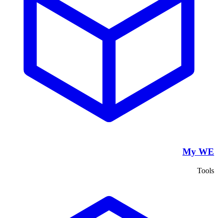
My WE
Tools